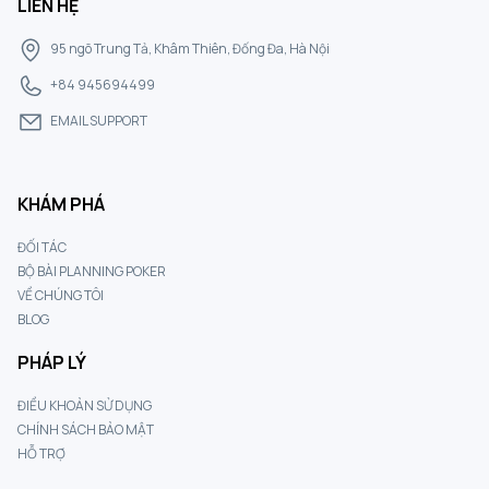
LIÊN HỆ
95 ngõ Trung Tả, Khâm Thiên, Đống Đa, Hà Nội
+84 945694499
EMAIL SUPPORT
KHÁM PHÁ
ĐỐI TÁC
BỘ BÀI PLANNING POKER
VỀ CHÚNG TÔI
BLOG
PHÁP LÝ
ĐIỀU KHOẢN SỬ DỤNG
CHÍNH SÁCH BẢO MẬT
HỖ TRỢ