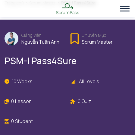
Trang chủ
Scrum Master
PSM-I Pass4Sure
Giảng Viên:
Chuyên Mục
Nguyễn Tuấn Anh
Scrum Master
PSM-I Pass4Sure
10 Weeks
All Levels
0
Lesson
0
Quiz
0
Student