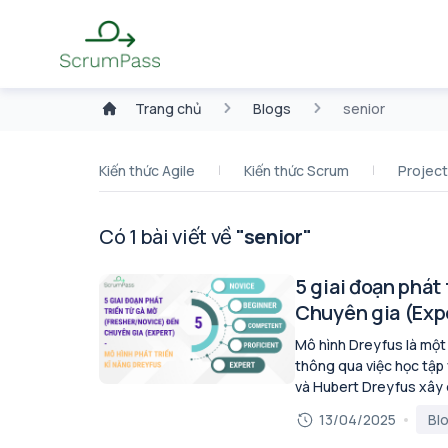
Trang chủ
Blogs
senior
Kiến thức Agile
Kiến thức Scrum
Projec
Có 1 bài viết về
"senior"
5 giai đoạn phát
Chuyên gia (Expe
Mô hình Dreyfus là một
thông qua việc học tập
và Hubert Dreyfus xây 
Mô hình chia quá trình phát tri
13/04/2025
Bl
(Novice): Là giai đoạn khởi đầu, người học cần các quy tắc rõ ràng, hướng dẫn từng