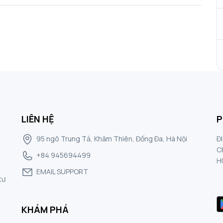
ình huống mới ngoài những gì đã học. Người mới nâng
(đôi khi gộp vào Competence như trong hình): Bắt đầu
ụ thể trong tình huống và học cách áp dụng quy tắc trong bối
ều vào hướng dẫn. Thành thạo (Competence):
 hành động phù hợp theo hoàn cảnh và có thể lập kế hoạch,
n, họ vẫn phải suy nghĩ và phân tích rõ ràng. Tinh thông
 toàn biết cách xử lý tối ưu, nhưng có thể chọn hướng đi phù
 tắc rõ ràng, và thường khó lý giải lý do vì sao mình chọn
họ đã hoàn toàn thấm nhuần kỹ năng đó.
LIÊN HỆ
P
95 ngõ Trung Tả, Khâm Thiên, Đống Đa, Hà Nội
Đ
C
+84 945694499
H
EMAIL SUPPORT
tư
KHÁM PHÁ