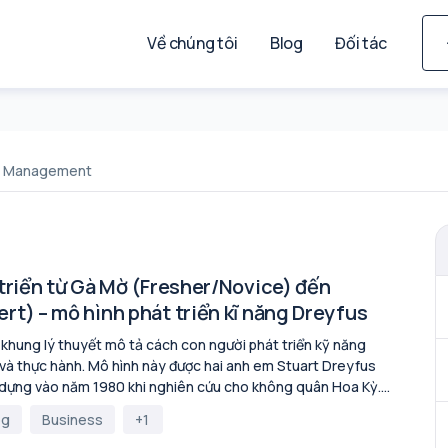
Về chúng tôi
Blog
Đối tác
t Management
 triển từ Gà Mờ (Fresher/Novice) đến
rt) – mô hình phát triển kĩ năng Dreyfus
 khung lý thuyết mô tả cách con người phát triển kỹ năng
 và thực hành. Mô hình này được hai anh em Stuart Dreyfus
dựng vào năm 1980 khi nghiên cứu cho không quân Hoa Kỳ.
ển kỹ năng thành 5 giai đoạn: Người mới bắt đầu
og
Business
+1