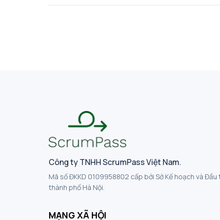
bước và không thể tự xử lý t
cao (Advanced Beginner) 
nhận ra các khía cạnh c
cảnh khác nhau, nhưng vẫn dựa nhi
Người học biết lựa chọn
giải quyết vấn đề. Tuy nhiê
(Proficiency): Người học bắt đầu sử dụng trực giác để nhận ra vấn đề và đặt mục
tiêu đúng. Họ chưa hoàn
hợp. Chuyên gia (Expert): Hành động phần lớn dựa trên trực giác và kinh nghiệm,
không cần tuân theo quy
cách làm như vậy – vì 
Công ty TNHH ScrumPass Việt Nam.
Mã số ĐKKD 0109958802 cấp bởi Sở Kế hoạch và Đầu 
thành phố Hà Nội.
MẠNG XÃ HỘI