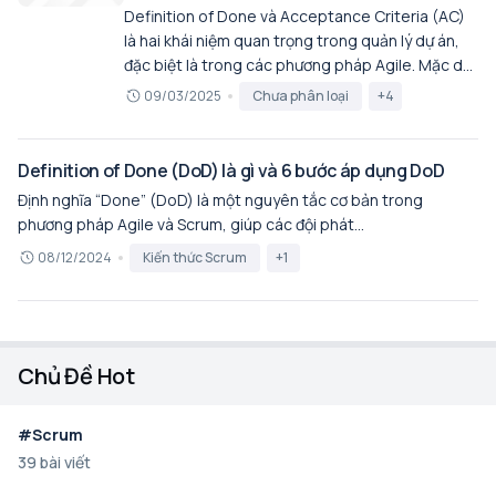
sàng để được đưa vào Sprint (Definition of
Definition of Done và Acceptance Criteria (AC)
Ready). Khi nào một hạng mục hoặc một
là hai khái niệm quan trọng trong quản lý dự án,
Increment được xem là hoàn tất, đáp ứng đầy đủ
đặc biệt là trong các phương pháp Agile. Mặc dù
các tiêu chí chất lượng đã đề ra (Definition of
cả hai đều liên quan đến việc xác định khi nào một
09/03/2025
Chưa phân loại
+4
Done). Việc phân biệt rõ hai khái niệm này giúp
công việc được coi là hoàn thành, chúng có mục
nhóm phát triển quản lý tốt hơn đầu vào và đầu ra
đích và phạm vi khác nhau.
của Sprint, hạn chế rủi ro trong quá trình thực
Definition of Done (DoD) là gì và 6 bước áp dụng DoD
hiện và đảm bảo sản phẩm bàn giao thực sự có
giá trị đối với khách hàng và tổ chức.
Định nghĩa “Done” (DoD) là một nguyên tắc cơ bản trong
phương pháp Agile và Scrum, giúp các đội phát...
08/12/2024
Kiến thức Scrum
+1
Chủ Đề Hot
#Scrum
39 bài viết