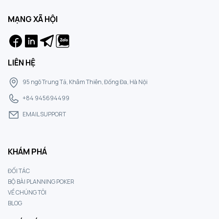
MẠNG XÃ HỘI
LIÊN HỆ
95 ngõ Trung Tả, Khâm Thiên, Đống Đa, Hà Nội
+84 945694499
EMAIL SUPPORT
KHÁM PHÁ
ĐỐI TÁC
BỘ BÀI PLANNING POKER
VỀ CHÚNG TÔI
BLOG