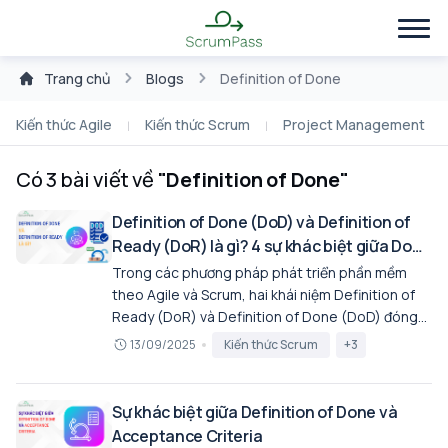
Trang chủ
Blogs
Definition of Done
Kiến thức Agile
Kiến thức Scrum
Project Management
Có 3 bài viết về
"Definition of Done"
Definition of Done (DoD) và Definition of
Ready (DoR) là gì? 4 sự khác biệt giữa DoR
và DoD
Trong các phương pháp phát triển phần mềm
theo Agile và Scrum, hai khái niệm Definition of
Ready (DoR) và Definition of Done (DoD) đóng
vai trò then chốt trong việc bảo đảm tính minh
13/09/2025
Kiến thức Scrum
+3
bạch, thống nhất và chất lượng của công việc.
Đây là những tiêu chuẩn được nhóm phát triển
cùng thỏa thuận để xác định: Khi nào một hạng
Sự khác biệt giữa Definition of Done và
mục trong Product Backlog đủ rõ ràng và sẵn
Acceptance Criteria