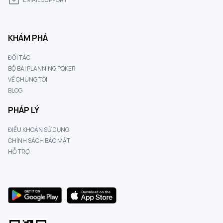
KHÁM PHÁ
ĐỐI TÁC
BỘ BÀI PLANNING POKER
VỀ CHÚNG TÔI
BLOG
PHÁP LÝ
ĐIỀU KHOẢN SỬ DỤNG
CHÍNH SÁCH BẢO MẬT
HỖ TRỢ