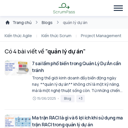
Trang chủ
Blogs
quản lý dự án
Kiến thức Agile
Kiến thức Scrum
Project Management
Có 4 bài viết về
"quản lý dự án"
7 sai lầm phổ biến trong Quản Lý Dự Án cần
tránh
Trong thế giới kinh doanh đầy biến động ngày
nay, **quản lý dự án** không chỉ là một kỹ năng,
mà là một nghệ thuật sống còn. Từ những chiến
dịch marketing đột phá, dự án công nghệ phức
15/06/2025
Blog
+3
tạp cho đến quy trình sản xuất tinh gọn, mỗi nỗ
lực đều cần một định hướng rõ ràng. Dù vậy, có
một sự thật không dễ chấp nhận: **đa số dự án
Ma trận RACI là gì và 6 lợi ích khi sử dụng ma
không đạt được tất cả các mục tiêu đề ra về thời
trận RACI trong quản lý dự án