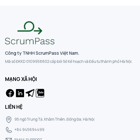
Công ty TNHH ScrumPass Việt Nam.
Mã số ĐKKD 0109958802 cấp bởi Sở Kế hoạch và Đầu tư thành phố Hà Nội.
MẠNG XÃ HỘI
LIÊN HỆ
95 ngõ Trung Tả, Khâm Thiên, Đống Đa, Hà Nội
+84 945694499
EMAIL SUPPORT