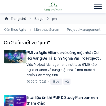
Trang chủ
Blogs
pmi
Kiến thức Agile
Kiến thức Scrum
Project Management
Có 2 bài viết về
"pmi"
PMI và Agile Alliance về cùng một nhà: Cơ
Hội Vàng Để Tái Định Nghĩa Vai Trò Project
Manager
Việc Project Management Institute (PMI) kéo
Agile Alliance về cùng một nhà là một bước đi
chiến lược mang tính...
08/01/2025
Blog
+2
6 tài liệu ôn thi PMP & Study Plan bạn nên
tham khảo