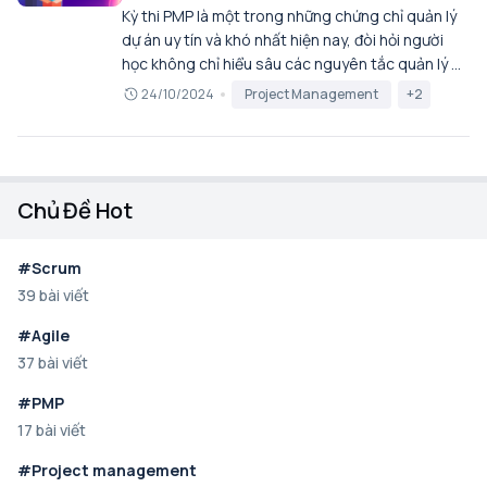
Kỳ thi PMP là một trong những chứng chỉ quản lý
dự án uy tín và khó nhất hiện nay, đòi hỏi người
học không chỉ hiểu sâu các nguyên tắc quản lý dự
án mà còn phải có kinh nghiệm thực tế dày dặn.
24/10/2024
Project Management
+2
Để đạt được điều này, việc lựa chọn tài liệu ôn tập
phù hợp và xây dựng lộ trình học rõ ràng là rất
quan trọng. Dưới đây là các tài liệu và lộ trình học
PMP được nhiều người thành công trong kỳ thi
Chủ Đề Hot
khuyên dùng, giúp bạn nắm vững kiến thức cốt
lõi, luyện tập các dạng câu hỏi sát với đề thi và tự
tin hơn trong quá trình ôn tập.
#Scrum
39 bài viết
#Agile
37 bài viết
#PMP
17 bài viết
#Project management