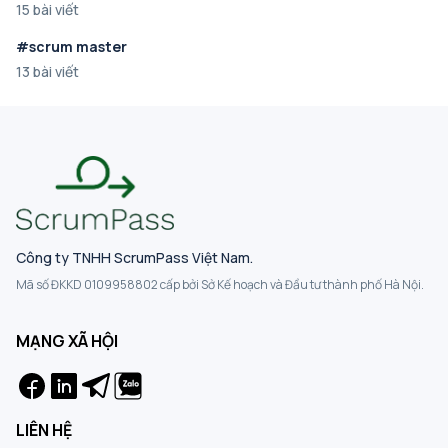
15 bài viết
#scrum master
13 bài viết
Công ty TNHH ScrumPass Việt Nam.
Mã số ĐKKD 0109958802 cấp bởi Sở Kế hoạch và Đầu tư thành phố Hà Nội.
MẠNG XÃ HỘI
LIÊN HỆ