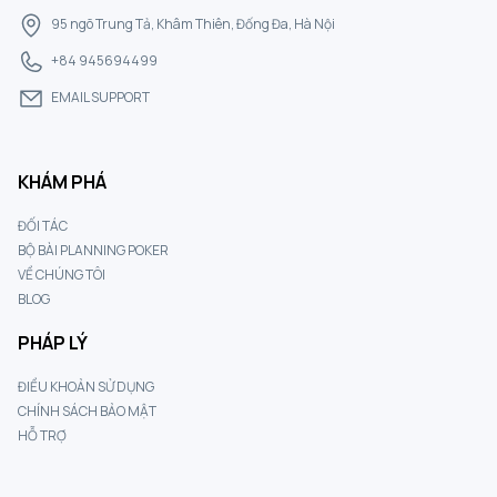
95 ngõ Trung Tả, Khâm Thiên, Đống Đa, Hà Nội
+84 945694499
EMAIL SUPPORT
KHÁM PHÁ
ĐỐI TÁC
BỘ BÀI PLANNING POKER
VỀ CHÚNG TÔI
BLOG
PHÁP LÝ
ĐIỀU KHOẢN SỬ DỤNG
CHÍNH SÁCH BẢO MẬT
HỖ TRỢ