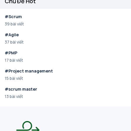
Chủ Đề Hot
Nếu bạn muốn phát triển và thăng tiến trong sự
nghiệp của mình, nâng cao năng lực chuyên môn
và tạo sự khác biệt trong thị trường lao động, hãy
#Scrum
cùng Scrumpass tìm hiểu các chứng chỉ quan
39 bài viết
trọng đối với BA, PO, nghề product nhé.
#Agile
37 bài viết
#PMP
17 bài viết
#Project management
15 bài viết
#scrum master
13 bài viết