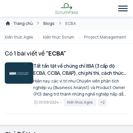
Trang chủ
Blogs
ECBA
Kiến thức Agile
Kiến thức Scrum
Project Management
Có 1 bài viết về
"ECBA"
Tất tần tật về chứng chỉ IIBA (3 cấp độ
ECBA, CCBA, CBAP), chi phí thi, cách thức
đăng ký, lộ trình học
Hiện nay, các vị trí như Chuyên viên phân tích
nghiệp vụ (Business Analyst) và Product Owner
(PO) đang trở thành những nghề nghiệp hấp dẫn
với nhu cầu tuyển dụng cao. Tuy nhiên, để trở
01/09/2024
Kiến thức Agile
+2
thành một BA hay PO chuyên nghiệp, không chỉ
cần kỹ năng mà còn cần các chứng chỉ hành nghề
uy tín, ví dụ như chứng chỉ của IIBA (ECBA, CCBA,
CBAP) cho BA và các chứng chỉ liên quan cho PO.