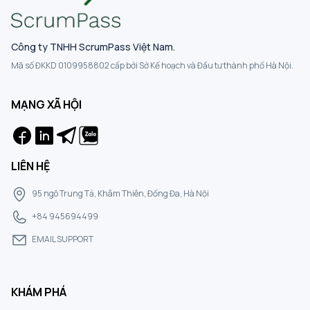
Công ty TNHH ScrumPass Việt Nam.
Mã số ĐKKD 0109958802 cấp bởi Sở Kế hoạch và Đầu tư thành phố Hà Nội.
MẠNG XÃ HỘI
LIÊN HỆ
95 ngõ Trung Tả, Khâm Thiên, Đống Đa, Hà Nội
+84 945694499
EMAIL SUPPORT
KHÁM PHÁ