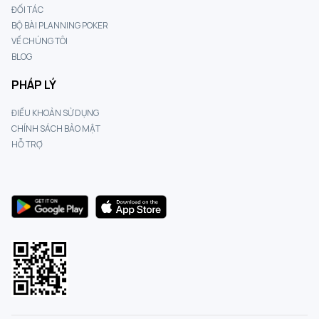
ĐỐI TÁC
BỘ BÀI PLANNING POKER
VỀ CHÚNG TÔI
BLOG
PHÁP LÝ
ĐIỀU KHOẢN SỬ DỤNG
CHÍNH SÁCH BẢO MẬT
HỖ TRỢ