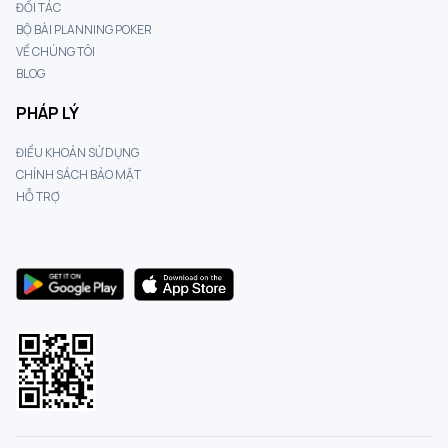
ĐỐI TÁC
BỘ BÀI PLANNING POKER
VỀ CHÚNG TÔI
BLOG
PHÁP LÝ
ĐIỀU KHOẢN SỬ DỤNG
CHÍNH SÁCH BẢO MẬT
HỖ TRỢ