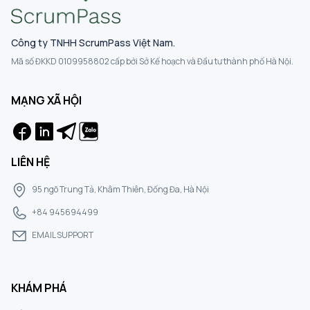
Công ty TNHH ScrumPass Việt Nam.
Mã số ĐKKD 0109958802 cấp bởi Sở Kế hoạch và Đầu tư thành phố Hà Nội.
MẠNG XÃ HỘI
LIÊN HỆ
95 ngõ Trung Tả, Khâm Thiên, Đống Đa, Hà Nội
+84 945694499
EMAIL SUPPORT
KHÁM PHÁ