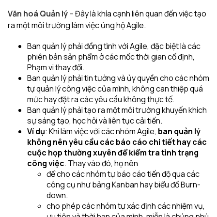
Văn hoá Quản lý
– Đây là khía cạnh liên quan đến việc tạo
ra một môi trường làm việc ủng hộ Agile.
Ban quản lý phải đồng tình với Agile, đặc biệt là các
phiên bản sản phẩm ở các mốc thời gian cố định,
Phạm vi thay đổi.
Ban quản lý phải tin tưởng và ủy quyền cho các nhóm
tự quản lý công việc của mình, không can thiệp quá
mức hay đặt ra các yêu cầu không thực tế.
Ban quản lý phải tạo ra một môi trường khuyến khích
sự sáng tạo, học hỏi và liên tục cải tiến.
Ví dụ
: Khi làm việc với các nhóm Agile,
ban quản lý
không nên yêu cầu các báo cáo chi tiết
hay các
cuộc họp thường xuyên để kiểm tra tình trạng
công việc
. Thay vào đó, họ nên
để cho các nhóm tự báo cáo tiến độ qua các
công cụ như bảng Kanban hay biểu đồ Burn-
down.
cho phép các nhóm tự xác định các nhiệm vụ,
ưu tiên và thời hạn của mình, miễn là chúng phù