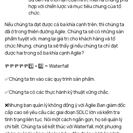
hợp với chiến lược và mục tiêu chung của tổ
chức.
Nếu chúng ta đạt được cả ba khía cạnh trên, thì chúng ta
đã ở trong thiên đường Agile. Chúng ta sẽ có những sản
phẩm tuyệt vời, mang lại giá trị cho khách hàng và tổ
chức.Nhưng, chúng ta sẽ thấy gì nếu chúng ta chỉ đạt
được hai trong số ba khía cạnh Agile?
🚥🚥🚥🚥🚥1️⃣ + 2️⃣ = Waterfall
✅Chúng ta tin vào các quy trình sản phẩm.
✅Chúng ta có các thực hành kỹ thuật vững chắc.
❌Nhưng ban quản lý không đồng ý với Agile.Ban giám đốc
cấp cao sẽ yêu cầu các giai đoạn SDLC lớn và kiểm tra
tình trạng liên tục. Nói một cách ngắn gọn, họ sẽ quản lý
chi tiết. Chúng ta sẽ kết thúc với Waterfall, một phương