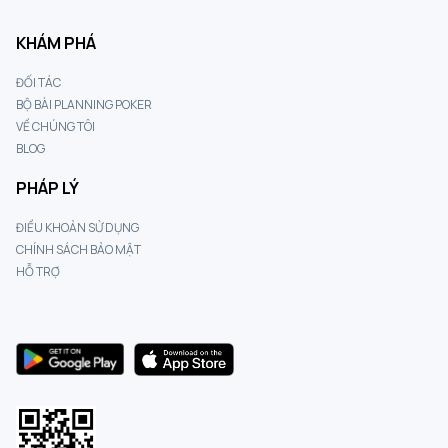
KHÁM PHÁ
ĐỐI TÁC
BỘ BÀI PLANNING POKER
VỀ CHÚNG TÔI
BLOG
PHÁP LÝ
ĐIỀU KHOẢN SỬ DỤNG
CHÍNH SÁCH BẢO MẬT
HỖ TRỢ