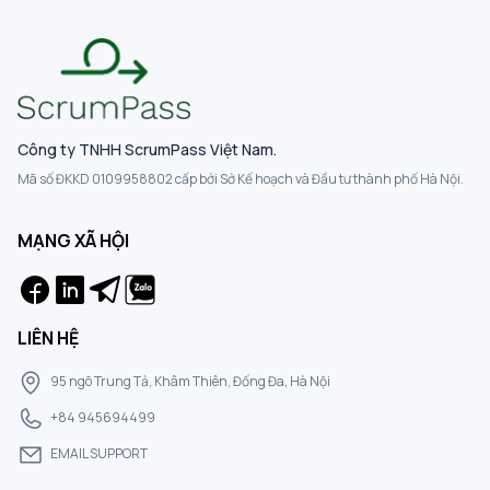
Công ty TNHH ScrumPass Việt Nam.
Mã số ĐKKD 0109958802 cấp bởi Sở Kế hoạch và Đầu tư thành phố Hà Nội.
MẠNG XÃ HỘI
LIÊN HỆ
95 ngõ Trung Tả, Khâm Thiên, Đống Đa, Hà Nội
+84 945694499
EMAIL SUPPORT