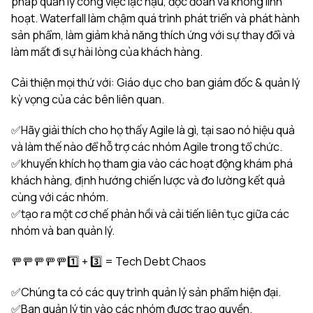
pháp quản lý công việc lạc hậu, độc đoán và không linh
hoạt. Waterfall làm chậm quá trình phát triển và phát hành
sản phẩm, làm giảm khả năng thích ứng với sự thay đổi và
làm mất đi sự hài lòng của khách hàng.
Cải thiện mọi thứ với: Giáo dục cho ban giám đốc & quản lý
kỳ vọng của các bên liên quan.
✅Hãy giải thích cho họ thấy Agile là gì, tại sao nó hiệu quả
và làm thế nào để hỗ trợ các nhóm Agile trong tổ chức.
✅khuyến khích họ tham gia vào các hoạt động khám phá
khách hàng, định hướng chiến lược và đo lường kết quả
cùng với các nhóm.
✅tạo ra một cơ chế phản hồi và cải tiến liên tục giữa các
nhóm và ban quản lý.
🚥🚥🚥🚥🚥1️⃣ + 3️⃣ = Tech Debt Chaos
✅Chúng ta có các quy trình quản lý sản phẩm hiện đại.
✅Ban quản lý tin vào các nhóm được trao quyền.