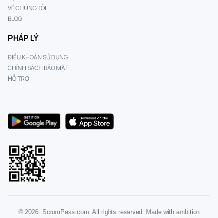
VỀ CHÚNG TÔI
BLOG
PHÁP LÝ
ĐIỀU KHOẢN SỬ DỤNG
CHÍNH SÁCH BẢO MẬT
HỖ TRỢ
© 2026. ScrumPass.com. All rights reserved. Made with ambition