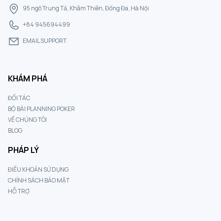
95 ngõ Trung Tả, Khâm Thiên, Đống Đa, Hà Nội
+84 945694499
EMAIL SUPPORT
KHÁM PHÁ
ĐỐI TÁC
BỘ BÀI PLANNING POKER
VỀ CHÚNG TÔI
BLOG
PHÁP LÝ
ĐIỀU KHOẢN SỬ DỤNG
CHÍNH SÁCH BẢO MẬT
HỖ TRỢ