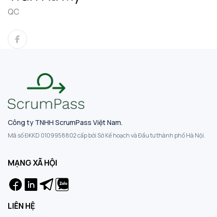
QC
Công ty TNHH ScrumPass Việt Nam.
Mã số ĐKKD 0109958802 cấp bởi Sở Kế hoạch và Đầu tư thành phố Hà Nội.
MẠNG XÃ HỘI
LIÊN HỆ