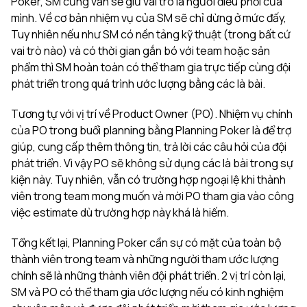
Poker, SM cũng vẫn sẽ giữ vai trò là người điều phối của
mình. Về cơ bản nhiệm vụ của SM sẽ chỉ dừng ở mức đấy,
Tuy nhiên nếu như SM có nền tảng kỹ thuật (trong bất cứ
vai trò nào) và có thời gian gắn bó với team hoặc sản
phẩm thì SM hoàn toàn có thể tham gia trực tiếp cùng đội
phát triển trong quá trình ước lượng bằng các là bài.
Tương tự với vị trí về Product Owner (PO). Nhiệm vụ chính
của PO trong buổi planning bằng Planning Poker là để trợ
giúp, cung cấp thêm thông tin, trả lời các câu hỏi của đội
phát triển. Vì vậy PO sẽ không sử dụng các là bài trong sự
kiện này. Tuy nhiên, vẫn có trường hợp ngoại lệ khi thành
viên trong team mong muốn và mời PO tham gia vào công
việc estimate dù trường hợp này khá là hiếm.
Tổng kết lại, Planning Poker cần sự có mặt của toàn bộ
thành viên trong team và những người tham ước lượng
chính sẽ là những thành viên đội phát triển. 2 vị trí còn lại,
SM và PO có thể tham gia ước lượng nếu có kinh nghiệm