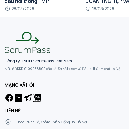
câu hỏi trong PMP
DOANH NGHIỆP VÀ
TRONG BÀI THI P
28/03/2026
18/03/2026
Công ty TNHH ScrumPass Việt Nam.
Mã số ĐKKD 0109958802 cấp bởi Sở Kế hoạch và Đầu tư thành phố Hà Nội.
MẠNG XÃ HỘI
LIÊN HỆ
95 ngõ Trung Tả, Khâm Thiên, Đống Đa, Hà Nội