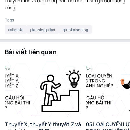
chuyên môn và được đội phát triển mời tham gia ước lượng
cùng.
Tags
estimate
planning poker
sprint planning
Bài viết liên quan
Thuyết X, thuyết Y, thuyết Z và
05 LOẠI QUYỀN L