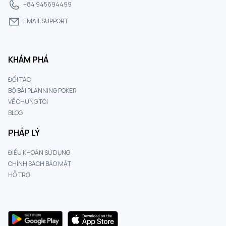
+84 945694499
EMAIL SUPPORT
KHÁM PHÁ
ĐỐI TÁC
BỘ BÀI PLANNING POKER
VỀ CHÚNG TÔI
BLOG
PHÁP LÝ
ĐIỀU KHOẢN SỬ DỤNG
CHÍNH SÁCH BẢO MẬT
HỖ TRỢ