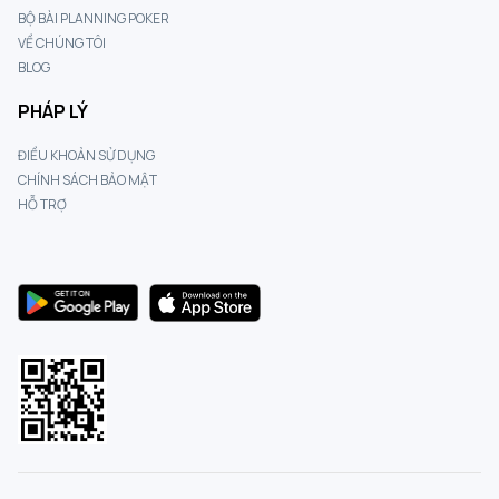
BỘ BÀI PLANNING POKER
VỀ CHÚNG TÔI
BLOG
PHÁP LÝ
ĐIỀU KHOẢN SỬ DỤNG
CHÍNH SÁCH BẢO MẬT
HỖ TRỢ