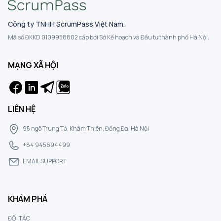
Công ty TNHH ScrumPass Việt Nam.
Mã số ĐKKD 0109958802 cấp bởi Sở Kế hoạch và Đầu tư thành phố Hà Nội.
MẠNG XÃ HỘI
LIÊN HỆ
95 ngõ Trung Tả, Khâm Thiên, Đống Đa, Hà Nội
+84 945694499
EMAIL SUPPORT
KHÁM PHÁ
ĐỐI TÁC